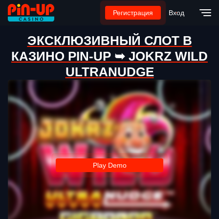
Регистрация
Вход
ЭКСКЛЮЗИВНЫЙ СЛОТ В
КАЗИНО PIN-UP ➥ JOKRZ WILD
ULTRANUDGE
Play Demo