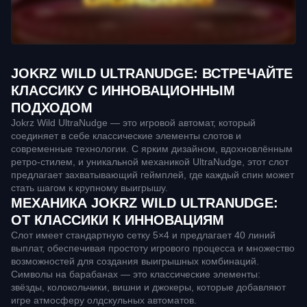
JOKRZ WILD ULTRANUDGE: ВСТРЕЧАЙТЕ
КЛАССИКУ С ИННОВАЦИОННЫМ
ПОДХОДОМ
Jokrz Wild UltraNudge — это игровой автомат, который
соединяет в себе классические элементы слотов и
современные технологии. С ярким дизайном, вдохновлённым
ретро-стилем, и уникальной механикой UltraNudge, этот слот
предлагает захватывающий геймплей, где каждый спин может
стать шагом к крупному выигрышу.
МЕХАНИКА JOKRZ WILD ULTRANUDGE:
ОТ КЛАССИКИ К ИННОВАЦИЯМ
Слот имеет стандартную сетку 5×4 и предлагает 40 линий
выплат, обеспечивая простоту игрового процесса и множество
возможностей для создания выигрышных комбинаций.
Символы на барабанах — это классические элементы:
звёзды, колокольчики, вишни и джокеры, которые добавляют
игре атмосферу олдскульных автоматов.